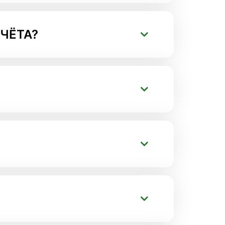
СЧЁТА?